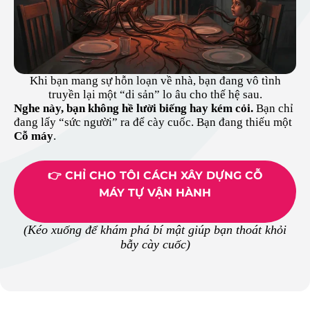
Khi bạn mang sự hỗn loạn về nhà, bạn đang vô tình
truyền lại một “di sản” lo âu cho thế hệ sau.
Nghe này, bạn không hề lười biếng hay kém cỏi.
Bạn chỉ
đang lấy “sức người” ra để cày cuốc. Bạn đang thiếu một
Cỗ máy
.
👉 CHỈ CHO TÔI CÁCH XÂY DỰNG CỖ
MÁY TỰ VẬN HÀNH
(Kéo xuống để khám phá bí mật giúp bạn thoát khỏi
bẫy cày cuốc)