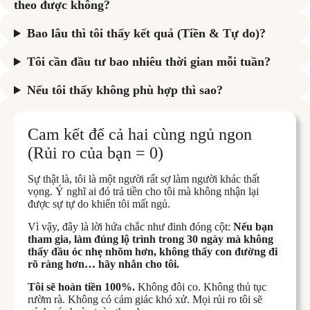
theo được không?
Bao lâu thì tôi thấy kết quả (Tiền & Tự do)?
Tôi cần đầu tư bao nhiêu thời gian mỗi tuần?
Nếu tôi thấy không phù hợp thì sao?
Cam kết để cả hai cùng ngủ ngon
(Rủi ro của bạn = 0)
Sự thật là, tôi là một người rất sợ làm người khác thất
vọng. Ý nghĩ ai đó trả tiền cho tôi mà không nhận lại
được sự tự do khiến tôi mất ngủ.
Vì vậy, đây là lời hứa chắc như đinh đóng cột:
Nếu bạn
tham gia, làm đúng lộ trình trong 30 ngày mà không
thấy đầu óc nhẹ nhõm hơn, không thấy con đường đi
rõ ràng hơn… hãy nhắn cho tôi.
Tôi sẽ hoàn tiền 100%.
Không đôi co. Không thủ tục
rườm rà. Không có cảm giác khó xử. Mọi rủi ro tôi sẽ