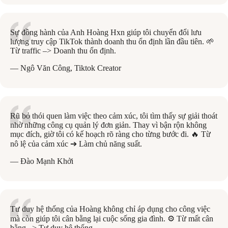
Sự đồng hành của Anh Hoàng Hxn giúp tôi chuyển đổi lưu
lượng truy cập TikTok thành doanh thu ổn định lần đầu tiên. 🌱
Từ traffic –> Doanh thu ổn định.
— Ngô Văn Công, Tiktok Creator
Rũ bỏ thói quen làm việc theo cảm xúc, tôi tìm thấy sự giải thoát
nhờ những công cụ quản lý đơn giản. Thay vì bận rộn không
mục đích, giờ tôi có kế hoạch rõ ràng cho từng bước đi. 🔥 Từ
nô lệ của cảm xúc ➔ Làm chủ năng suất.
— Đào Mạnh Khởi
Tư duy hệ thống của Hoàng không chỉ áp dụng cho công việc
mà còn giúp tôi cân bằng lại cuộc sống gia đình. ⚙️ Từ mất cân
bằng –> Tư duy hệ thống.