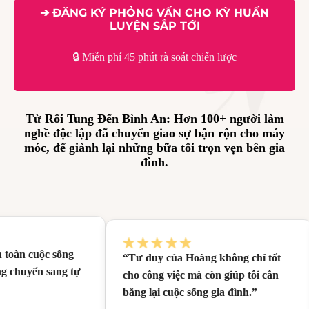
➔ ĐĂNG KÝ PHỎNG VẤN CHO KỲ HUẤN
LUYỆN SẮP TỚI
🔒 Miễn phí 45 phút rà soát chiến lược
Từ Rối Tung Đến Bình An: Hơn 100+ người làm
nghề độc lập đã chuyển giao sự bận rộn cho máy
móc, để giành lại những bữa tối trọn vẹn bên gia
đình.
àn cuộc sống
“Tư duy của Hoàng không chỉ tốt
chuyển sang tự
cho công việc mà còn giúp tôi cân
bằng lại cuộc sống gia đình.”