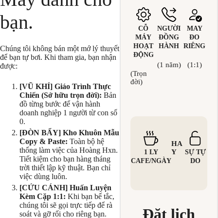
bạn.
CỖ
NGƯỜI
MAY
MÁY
ĐỒNG
ĐO
HOẠT
HÀNH
RIÊNG
Chúng tôi không bán một mớ lý thuyết
ĐỘNG
để bạn tự bơi. Khi tham gia, bạn nhận
(1 năm)
(1:1)
được:
(Trọn
đời)
[VŨ KHÍ] Giáo Trình Thực
Chiến (Sở hữu trọn đời):
Bản
đồ từng bước để vận hành
doanh nghiệp 1 người từ con số
0.
[ĐÒN BẨY] Kho Khuôn Mẫu
Copy & Paste:
Toàn bộ hệ
HA
thống làm việc của Hoàng Hxn.
Y
1 LY
SỰ TỰ
Tiết kiệm cho bạn hàng tháng
CAFE/NGÀY
DO
trời thiết lập kỹ thuật. Bạn chỉ
việc dùng luôn.
[CỨU CÁNH] Huấn Luyện
Kèm Cặp 1:1:
Khi bạn bế tắc,
chúng tôi sẽ gọi trực tiếp để rà
Đặt lịch
soát và gỡ rối cho riêng bạn.