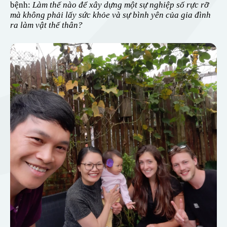
bệnh:
Làm thế nào để xây dựng một sự nghiệp số rực rỡ
mà không phải lấy sức khỏe và sự bình yên của gia đình
ra làm vật thế thân?