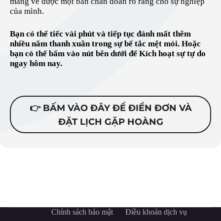
mang về được một bản chẩn đoán rõ ràng cho sự nghiệp
của mình.
Bạn có thể tiếc vài phút và tiếp tục đánh mất thêm
nhiều năm thanh xuân trong sự bế tắc mệt mỏi. Hoặc
bạn có thể bấm vào nút bên dưới để Kích hoạt sự tự do
ngay hôm nay.
👉 BẤM VÀO ĐÂY ĐỂ ĐIỀN ĐƠN VÀ
ĐẶT LỊCH GẶP HOÀNG
Chính sách bảo mật
Điều khoản dịch vụ