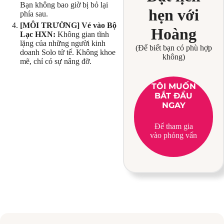
Bạn không bao giờ bị bỏ lại
hẹn với
phía sau.
[MÔI TRƯỜNG] Vé vào Bộ
Hoàng
Lạc HXN:
Không gian tĩnh
lặng của những người kinh
(Để biết bạn có phù hợp
doanh Solo tử tế. Không khoe
không)
mẽ, chỉ có sự nâng đỡ.
TÔI MUỐN
BẮT ĐẦU
NGAY
Để tham gia
vào phỏng vấn