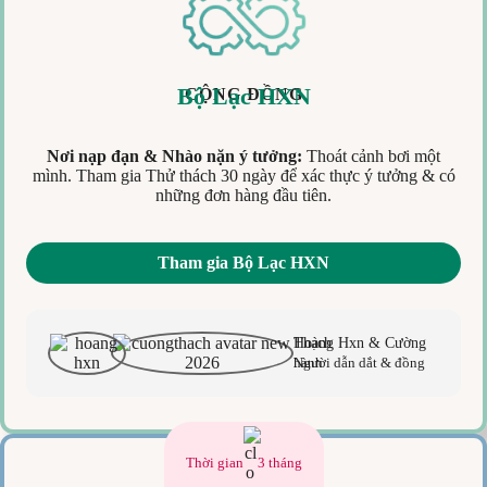
Bộ Lạc HXN
CỘNG ĐỒNG
Nơi nạp đạn & Nhào nặn ý tưởng:
Thoát cảnh bơi một
mình. Tham gia Thử thách 30 ngày để xác thực ý tưởng & có
những đơn hàng đầu tiên.
Tham gia Bộ Lạc HXN
Hoàng Hxn & Cường Thạch
Người dẫn dắt & đồng hành
Thời gian
3 tháng