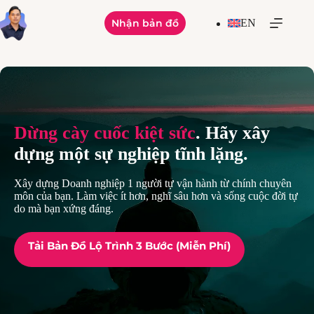
Skip
to
Nhận bản đồ
EN
content
Dừng cày cuốc kiệt sức
. Hãy xây
dựng một sự nghiệp tĩnh lặng.
Xây dựng Doanh nghiệp 1 người tự vận hành từ chính chuyên
môn của bạn. Làm việc ít hơn, nghĩ sâu hơn và sống cuộc đời tự
do mà bạn xứng đáng.
Tải Bản Đồ Lộ Trình 3 Bước (Miễn Phí)