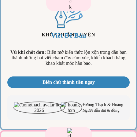
Viết Để Bán
KHÓA HUẤN LUYỆN
Vũ khí chốt đơn:
Biến mớ kiến thức lộn xộn trong đầu bạn
thành những bài viết chạm đáy cảm xúc, khiến khách hàng
khao khát móc hầu bao.
Biến chữ thành tiền ngay
Cường Thạch & Hoàng Hxn
Người dẫn dắt & đồng hành