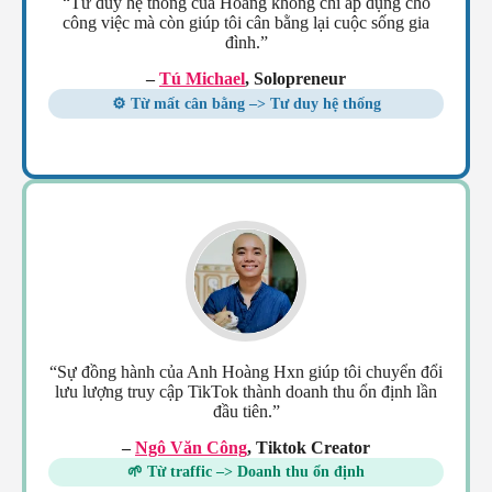
“Tư duy hệ thống của Hoàng không chỉ áp dụng cho
công việc mà còn giúp tôi cân bằng lại cuộc sống gia
đình.”
–
Tú Michael
, Solopreneur
⚙️ Từ mất cân bằng –> Tư duy hệ thống
“Sự đồng hành của Anh Hoàng Hxn giúp tôi chuyển đổi
lưu lượng truy cập TikTok thành doanh thu ổn định lần
đầu tiên.”
–
Ngô Văn Công
, Tiktok Creator
🌱 Từ traffic –> Doanh thu ổn định