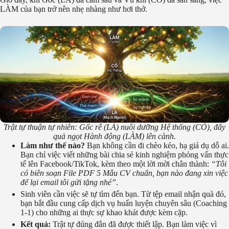
LÀM của bạn trở nên nhẹ nhàng như hơi thở.
Trật tự thuận tự nhiên: Gốc rễ (LÀ) nuôi dưỡng Hệ thống (CÓ), đẩy
quả ngọt Hành động (LÀM) lên cành.
Làm như thế nào?
Bạn không cần đi chèo kéo, hạ giá dụ dỗ ai.
Bạn chỉ việc viết những bài chia sẻ kinh nghiệm phỏng vấn thực
tế lên Facebook/TikTok, kèm theo một lời mời chân thành:
“Tôi
có biên soạn File PDF 5 Mẫu CV chuẩn, bạn nào đang xin việc
để lại email tôi gửi tặng nhé”
.
Sinh viên cần việc sẽ tự tìm đến bạn. Từ tệp email nhận quà đó,
bạn bắt đầu cung cấp dịch vụ huấn luyện chuyên sâu (Coaching
1-1) cho những ai thực sự khao khát được kèm cặp.
Kết quả:
Trật tự đúng đắn đã được thiết lập. Bạn làm việc vì