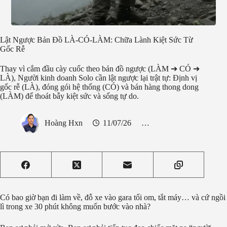
Lật Ngược Bản Đồ LÀ-CÓ-LÀM: Chữa Lành Kiệt Sức Từ
Gốc Rễ
Thay vì cắm đầu cày cuốc theo bản đồ ngược (LÀM ➔ CÓ ➔
LÀ), Người kinh doanh Solo cần lật ngược lại trật tự: Định vị
gốc rễ (LÀ), đóng gói hệ thống (CÓ) và bán hàng thong dong
(LÀM) để thoát bẫy kiệt sức và sống tự do.
Hoàng Hxn
11/07/26
Đóng gói chuyên môn
Có bao giờ bạn đi làm về, đỗ xe vào gara tối om, tắt máy… và cứ ngồi
lì trong xe 30 phút không muốn bước vào nhà?