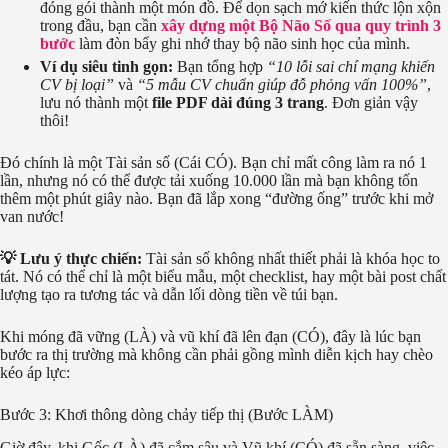
đóng gói thành một món đồ. Để dọn sạch mớ kiến thức lộn xộn
trong đầu, bạn cần
xây dựng một Bộ Não Số qua quy trình 3
bước
làm đòn bẩy ghi nhớ thay bộ não sinh học của mình.
Ví dụ siêu tinh gọn:
Bạn tổng hợp
“10 lỗi sai chí mạng khiến
CV bị loại”
và
“5 mẫu CV chuẩn giúp đỗ phỏng vấn 100%”
,
lưu nó thành một
file PDF dài đúng 3 trang
. Đơn giản vậy
thôi!
Đó chính là một Tài sản số (Cái CÓ). Bạn chỉ mất công làm ra nó 1
lần, nhưng nó có thể được tải xuống 10.000 lần mà bạn không tốn
thêm một phút giây nào. Bạn đã lắp xong “đường ống” trước khi mở
van nước!
💡 Lưu ý thực chiến:
Tài sản số không nhất thiết phải là khóa học to
tát. Nó có thể chỉ là một biểu mẫu, một checklist, hay một bài post chất
lượng tạo ra tương tác và dẫn lối dòng tiền về túi bạn.
Khi móng đã vững (LÀ) và vũ khí đã lên đạn (CÓ), đây là lúc bạn
bước ra thị trường mà không cần phải gồng mình diễn kịch hay chèo
kéo áp lực:
Bước 3: Khơi thông dòng chảy tiếp thị (Bước LÀM)
Giờ đây, khi Gốc (LÀ) đã cắm sâu và Vũ khí (CÓ) đã sẵn sàng, việc