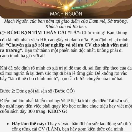
Mạch Nguồn của bạn nằm tại giao điểm của Đam mê, Sở trường,
Khách cần và Ra tiền.
👉
BÙM! BẠN TÌM THẤY CÁI “LÀ”:
Chúc mừng! Bạn không
còn là một nhân viên HR cạo giấy vô danh nữa. Bạn định vị lại mình
là:
“Chuyên gia gỡ rối sự nghiệp và tối ưu CV cho sinh viên mới
ra trường”
. Bạn trở thành một phiên bản độc nhất, không phải đi
cạnh tranh hạ giá với ai!
Khi đã xác định rõ mình có giá trị gì để trao đi, sai lầm tiếp theo của đa
số mọi người là lại đem sức thịt đi bán lẻ từng giờ. Để không rơi vào
bẫy “làm thuê cho chính mình”, bạn cần bước chuyển hóa thứ hai:
Bước 2: Đóng gói tài sản số (Bước CÓ)
Điểm mù lớn nhất khiến mọi người tê liệt là khi nghe đến
Tài sản số
,
họ nghĩ ngay đến việc phải quay lớp học online chục triệu hay viết một
cuốn sách dày 300 trang.
KHÔNG!
Hãy làm thế này:
Thay vì vác thân đi bán sức lao động sửa thủ
công từng cái CV (LÀM), bạn hãy gom kiến thức của mình