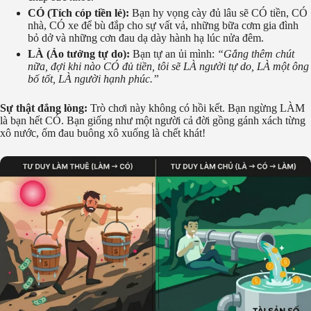
CÓ (Tích cóp tiền lẻ):
Bạn hy vọng cày đủ lâu sẽ CÓ tiền, CÓ
nhà, CÓ xe để bù đắp cho sự vất vả, những bữa cơm gia đình
bỏ dở và những cơn đau dạ dày hành hạ lúc nửa đêm.
LÀ (Ảo tưởng tự do):
Bạn tự an ủi mình:
“Gắng thêm chút
nữa, đợi khi nào CÓ đủ tiền, tôi sẽ LÀ người tự do, LÀ một ông
bố tốt, LÀ người hạnh phúc.”
Sự thật đắng lòng:
Trò chơi này không có hồi kết. Bạn ngừng LÀM
là bạn hết CÓ. Bạn giống như một người cả đời gồng gánh xách từng
xô nước, ốm đau buông xô xuống là chết khát!