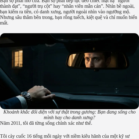
Bạn sợ phải mở cửa. Bạn sợ phải tiếp tục đeo chiếc mặt nạ “người
thành đạt”, “người trụ cột” hay “nhân viên mẫn cán”. Nhìn bề ngoài,
bạn kiếm ra tiền, có danh xưng, người ngoài nhìn vào ngưỡng mộ.
Nhưng sâu thẳm bên trong, bạn rỗng tuếch, kiệt quệ và chỉ muốn biến
mất.
Khoảnh khắc đối diện với sự thật trong gương: Bạn đang sống cho
mình hay cho danh xưng?
Năm 2011, tôi đã từng sống chính xác như thế.
Tôi cày cuốc 16 tiếng mỗi ngày với niềm kiêu hãnh của một kỹ sư