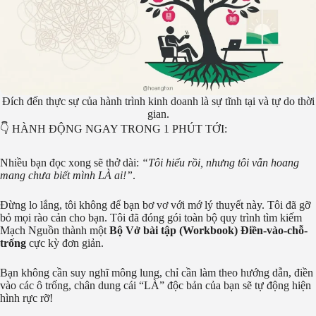
Đích đến thực sự của hành trình kinh doanh là sự tĩnh tại và tự do thời
gian.
👇 HÀNH ĐỘNG NGAY TRONG 1 PHÚT TỚI:
Nhiều bạn đọc xong sẽ thở dài:
“Tôi hiểu rồi, nhưng tôi vẫn hoang
mang chưa biết mình LÀ ai!”
.
Đừng lo lắng, tôi không để bạn bơ vơ với mớ lý thuyết này. Tôi đã gỡ
bỏ mọi rào cản cho bạn. Tôi đã đóng gói toàn bộ quy trình tìm kiếm
Mạch Nguồn thành một
Bộ Vở bài tập (Workbook) Điền-vào-chỗ-
trống
cực kỳ đơn giản.
Bạn không cần suy nghĩ mông lung, chỉ cần làm theo hướng dẫn, điền
vào các ô trống, chân dung cái “LÀ” độc bản của bạn sẽ tự động hiện
hình rực rỡ!