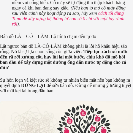
niềm vui cống hiến. Cỗ máy sẽ tự động thu thập khách hàng
ngay cả khi bạn đang say giấc.
(Nếu bạn tò mò cỗ máy đằng
sau viễn cảnh này hoạt động ra sao, hãy xem
cách tôi dùng
Tana để xây dựng hệ thống từ con số 0 chỉ với một tay rảnh
rỗi
).
Bản đồ LÀ – CÓ – LÀM: Lộ trình chạm đến tự do
Lật ngược bản đồ LÀ-CÓ-LÀM không phải là lời hô khẩu hiệu sáo
rỗng. Nó là sự lựa chọn sống còn giữa việc:
Tiếp tục xách xô nước
đến rã rời xương cốt, hay lùi lại một bước, chịu khó đổ mồ hôi
ban đầu để xây dựng một đường ống dẫn nước tự động cho cả
đời?
Sự hỗn loạn và kiệt sức sẽ không tự nhiên biến mất nếu bạn không ra
quyết định
DỪNG LẠI
để sửa bản đồ. Đừng để những ý tưởng tuyệt
vời mãi kẹt lại trong đầu bạn.