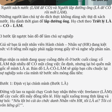
Người xách nước (LÀM để CÓ) và Người lắp đường ống (LÀ để CÓ
rồi mới LÀM).
Những người làm chủ tự do đích thực không dùng sức thịt đi xách
nước. Họ dành thời gian để
lắp đường ống
. Họ chơi theo
Triết lý LÀ
– CÓ – LÀM
.
3 bước lật ngược bản đồ để làm chủ sự nghiệp
Giả sử bạn là một nhân viên Hành chính – Nhân sự (HR) đang kiệt
sức vì 8 tiếng mỗi ngày phải ngập trong giấy tờ và nghe sếp phàn nàn.
Bạn nhận ra mình đang quay cuồng điên rồ ở bước cuối cùng: cố
LÀM thật nhiều để CÓ một công việc ổn định, nhưng lại bỏ quên mất
gốc rễ mình LÀ ai. Bản đồ LÀ-CÓ-LÀM sẽ giúp bạn cứu chuộc lại
sự nghiệp solo của mình từ bước nền móng đầu tiên:
Bước 1: Định vị lại chính mình (Bước LÀ)
Đừng vội lao ra ngoài chạy Grab hay nhận thêm việc freelance (LÀM)
để cày cuốc đổi mấy đồng tiền lẻ. Hãy ngồi xuống trong tĩnh lặng và
tự hỏi:
“Nếu lột bỏ cái áo chức danh Nhân viên HR, tôi LÀ ai? Tôi có
vốn liếng gì?”
.