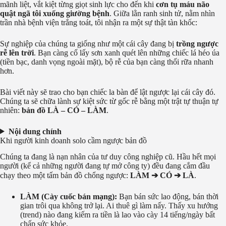
mãnh liệt, vắt kiệt từng giọt sinh lực cho đến khi
cơn tụ máu não
quật ngã tôi xuống giường bệnh
. Giữa lằn ranh sinh tử, nằm nhìn
trần nhà bệnh viện trắng toát, tôi nhận ra một sự thật tàn khốc:
Sự nghiệp của chúng ta giống như một cái cây đang bị
trồng ngược
rễ lên trời
. Bạn càng cố lấy sơn xanh quét lên những chiếc lá héo úa
(tiền bạc, danh vọng ngoài mặt), bộ rễ của bạn càng thối rữa nhanh
hơn.
Bài viết này sẽ trao cho bạn chiếc la bàn để lật ngược lại cái cây đó.
Chúng ta sẽ chữa lành sự kiệt sức từ gốc rễ bằng một trật tự thuận tự
nhiên:
bản đồ LÀ – CÓ – LÀM
.
Nội dung chính
Khi người kinh doanh solo cầm ngược bản đồ
Chúng ta đang là nạn nhân của tư duy công nghiệp cũ. Hầu hết mọi
người (kể cả những người đang tự mở công ty) đều đang cắm đầu
chạy theo một tấm bản đồ chổng ngược:
LÀM ➔ CÓ ➔ LÀ
.
LÀM (Cày cuốc bán mạng):
Bạn bán sức lao động, bán thời
gian trôi qua không trở lại. Ai thuê gì làm nấy. Thấy xu hướng
(trend) nào đang kiếm ra tiền là lao vào cày 14 tiếng/ngày bất
chấp sức khỏe.