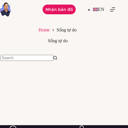
Skip
to
Nhận bản đồ
EN
content
Home
Sống tự do
Sống tự do
No
results