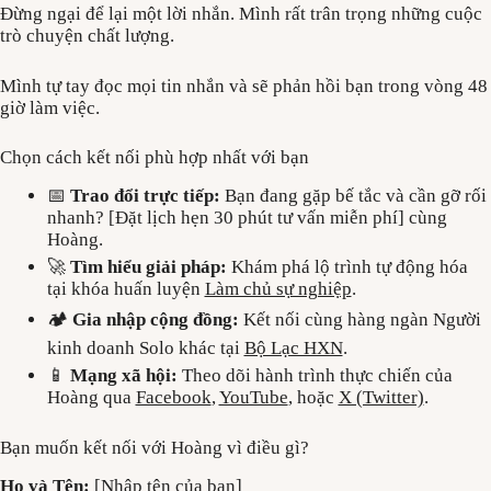
Đừng ngại để lại một lời nhắn. Mình rất trân trọng những cuộc
trò chuyện chất lượng.
Mình tự tay đọc mọi tin nhắn và sẽ phản hồi bạn trong vòng 48
giờ làm việc.
Chọn cách kết nối phù hợp nhất với bạn
📅
Trao đổi trực tiếp:
Bạn đang gặp bế tắc và cần gỡ rối
nhanh? [Đặt lịch hẹn 30 phút tư vấn miễn phí] cùng
Hoàng.
🚀
Tìm hiểu giải pháp:
Khám phá lộ trình tự động hóa
tại khóa huấn luyện
Làm chủ sự nghiệp
.
🏕️
Gia nhập cộng đồng:
Kết nối cùng hàng ngàn Người
kinh doanh Solo khác tại
Bộ Lạc HXN
.
📱
Mạng xã hội:
Theo dõi hành trình thực chiến của
Hoàng qua
Facebook
,
YouTube
, hoặc
X (Twitter)
.
Bạn muốn kết nối với Hoàng vì điều gì?
Họ và Tên:
[Nhập tên của bạn]